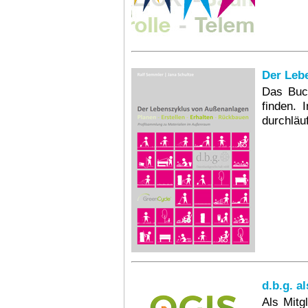
Der Leb
Das Buch
finden. 
durchläuf
d.b.g. a
Als Mitg