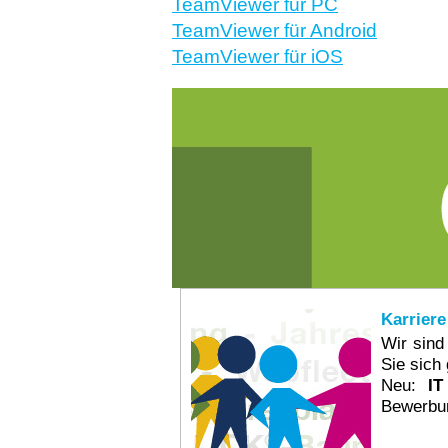
TeamViewer für PC
TeamViewer für Android
TeamViewer für iOS
Karriere
Wir sind
Sie sich 
Neu:
IT
Bewerbun